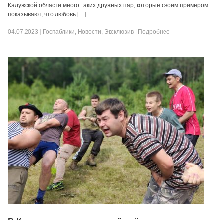
Калужской области много таких дружных пар, которые своим примером
показывают, что любовь […]
04.07.2023
|
Госпаблики
,
Новости
,
Эксклюзив
|
Подробнее