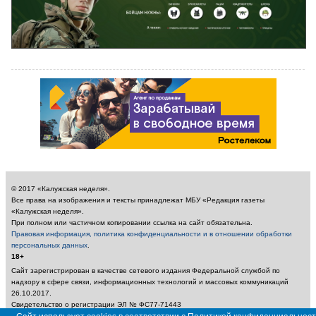
© 2017 «Калужская неделя».
Все права на изображения и тексты принадлежат МБУ «Редакция газеты
«Калужская неделя».
При полном или частичном копировании ссылка на сайт обязательна.
Правовая информация, политика конфиденциальности и в отношении обработки
персональных данных
.
18+
Сайт зарегистрирован в качестве сетевого издания Федеральной службой по
надзору в сфере связи, информационных технологий и массовых коммуникаций
26.10.2017.
Свидетельство о регистрации ЭЛ № ФС77-71443
Учредитель: Муниципальное бюджетное учреждение «Редакция газеты «Калужская