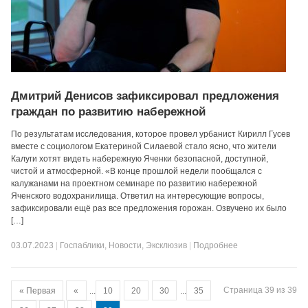
Дмитрий Денисов зафиксировал предложения
граждан по развитию набережной
По результатам исследования, которое провел урбанист Кирилл Гусев
вместе с социологом Екатериной Силаевой стало ясно, что жители
Калуги хотят видеть набережную Яченки безопасной, доступной,
чистой и атмосферной. «В конце прошлой недели пообщался с
калужанами на проектном семинаре по развитию набережной
Яченского водохранилища. Ответил на интересующие вопросы,
зафиксировали ещё раз все предложения горожан. Озвучено их было
[…]
03.07.2023
|
Госпаблики
,
Новости
,
Эксклюзив
|
Подробнее
Страница 39 из 39
« Первая
«
...
10
20
30
...
35