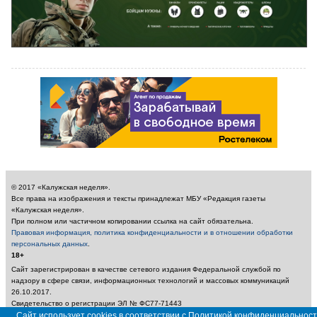
© 2017 «Калужская неделя».
Все права на изображения и тексты принадлежат МБУ «Редакция газеты
«Калужская неделя».
При полном или частичном копировании ссылка на сайт обязательна.
Правовая информация, политика конфиденциальности и в отношении обработки
персональных данных
.
18+
Сайт зарегистрирован в качестве сетевого издания Федеральной службой по
надзору в сфере связи, информационных технологий и массовых коммуникаций
26.10.2017.
Свидетельство о регистрации ЭЛ № ФС77-71443
Сайт использует cookies в соответствии с Политикой конфиденциальност
Учредитель: Муниципальное бюджетное учреждение «Редакция газеты «Калужская