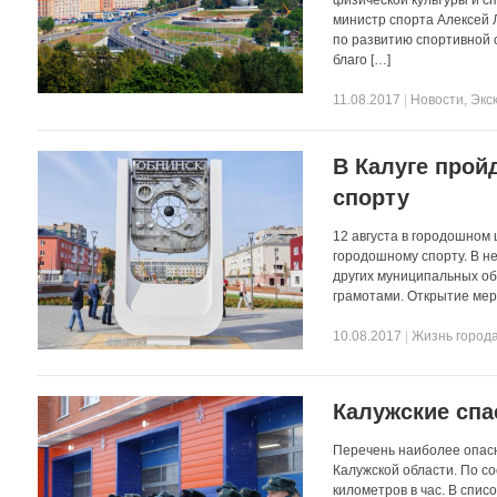
министр спорта Алексей 
по развитию спортивной 
благо […]
11.08.2017
|
Новости
,
Экс
В Калуге прой
спорту
12 августа в городошном
городошному спорту. В н
других муниципальных об
грамотами. Открытие мер
10.08.2017
|
Жизнь город
Калужские спа
Перечень наиболее опасн
Калужской области. По со
километров в час. В спис