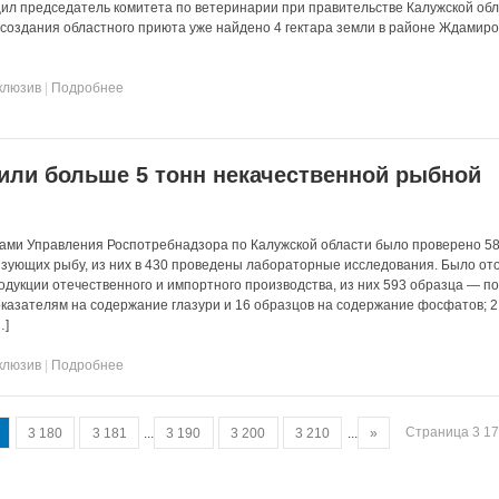
ил председатель комитета по ветеринарии при правительстве Калужской об
 создания областного приюта уже найдено 4 гектара земли в районе Ждамиро
клюзив
|
Подробнее
или больше 5 тонн некачественной рыбной
ами Управления Роспотребнадзора по Калужской области было проверено 5
изующих рыбу, из них в 430 проведены лабораторные исследования. Было от
одукции отечественного и импортного производства, из них 593 образца — п
казателям на содержание глазури и 16 образцов на содержание фосфатов; 2
…]
клюзив
|
Подробнее
Страница 3 17
3 180
3 181
...
3 190
3 200
3 210
...
»