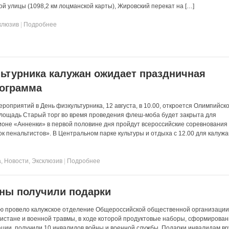
ой улицы (1098,2 км лоцманской карты), Жировский перекат на […]
клюзив
|
Подробнее
ьтурника калужан ожидает праздничная
рограмма
роприятий в День физкультурника, 12 августа, в 10.00, откроется Олимпийск
лощадь Старый торг во время проведения флеш-моба будет закрыта для
ионе «Анненки» в первой половине дня пройдут всероссийские соревнования
 пенальтистов». В Центральном парке культуры и отдыха с 12.00 для калужа
а
,
Новости
,
Эксклюзив
|
Подробнее
ны получили подарки
ю провело калужское отделение Общероссийской общественной организаци
истане и военной травмы, в ходе которой продуктовые наборы, сформирова
ации, получили 10 инвалидов войны и военной службы. Подарки инвалидам в