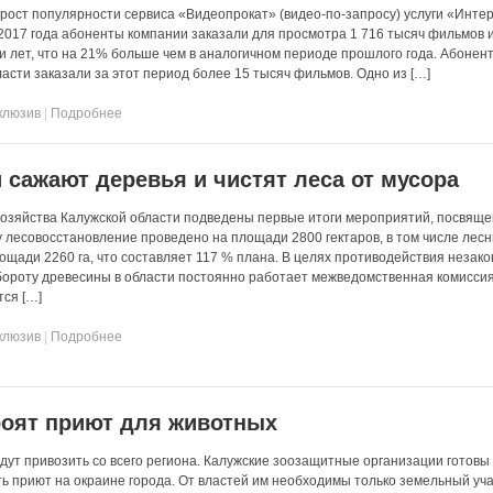
рост популярности сервиса «Видеопрокат» (видео-по-запросу) услуги «Инте
 2017 года абоненты компании заказали для просмотра 1 716 тысяч фильмов 
и лет, что на 21% больше чем в аналогичном периоде прошлого года. Абонен
асти заказали за этот период более 15 тысяч фильмов. Одно из […]
клюзив
|
Подробнее
и сажают деревья и чистят леса от мусора
хозяйства Калужской области подведены первые итоги мероприятий, посвящ
ду лесовосстановление проведено на площади 2800 гектаров, в том числе лес
ощади 2260 га, что составляет 117 % плана. В целях противодействия незак
бороту древесины в области постоянно работает межведомственная комиссия
ся […]
клюзив
|
Подробнее
роят приют для животных
дут привозить со всего региона. Калужские зоозащитные организации готовы
ь приют на окраине города. От властей им необходимы только земельный уча