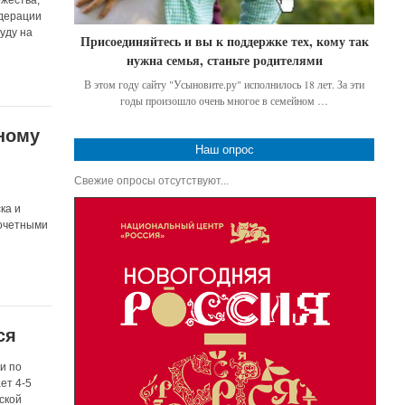
едерации
уду на
Присоединяйтесь и вы к поддержке тех, кому так
нужна семья, станьте родителями
В этом году сайту "Усыновите.ру" исполнилось 18 лет. За эти
годы произошло очень многое в семейном …
шному
Наш опрос
Свежие опросы отсутствуют...
ка и
почетными
ся
и по
ет 4-5
ской