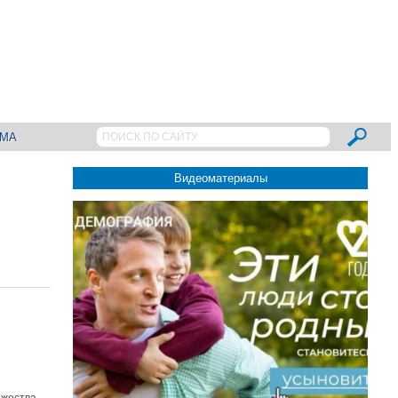
АМА
Видеоматериалы
ржества,