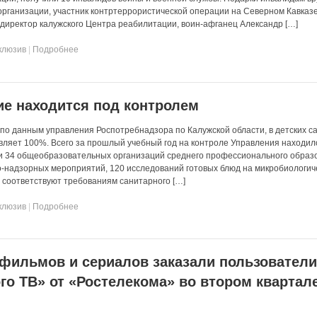
организации, участник контртеррористической операции на Северном Кавказ
директор калужского Центра реабилитации, воин-афганец Александр […]
клюзив
|
Подробнее
ие находится под контролем
 по данным управления Роспотребнадзора по Калужской области, в детских са
вляет 100%. Всего за прошлый учебный год на контроле Управления находил
 и 34 общеобразовательных организаций среднего профессионального образ
-надзорных мероприятий, 120 исследований готовых блюд на микробиологич
 соответствуют требованиям санитарного […]
клюзив
|
Подробнее
 фильмов и сериалов заказали пользовател
го ТВ» от «Ростелекома» во втором квартале