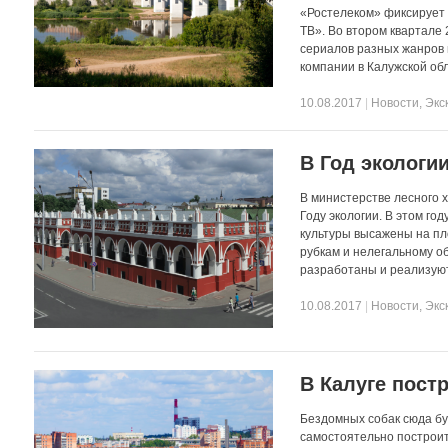
«Ростелеком» фиксирует 
ТВ». Во втором квартале
сериалов разных жанров 
компании в Калужской обл
10.08.2017
|
Новости
,
Экс
В Год экологи
В министерстве лесного 
Году экологии. В этом го
культуры высажены на пл
рубкам и нелегальному о
разработаны и реализуют
10.08.2017
|
Новости
,
Экс
В Калуге пост
Бездомных собак сюда бу
самостоятельно построит