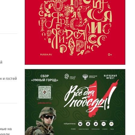
ой
н и гостей
и
нные на
ручали