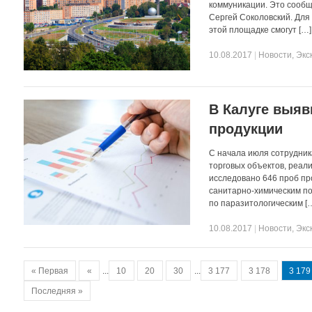
коммуникации. Это сообщ
Сергей Соколовский. Для
этой площадке смогут […]
10.08.2017
|
Новости
,
Экс
В Калуге выяв
продукции
С начала июля сотрудник
торговых объектов, реал
исследовано 646 проб пр
санитарно-химическим по
по паразитологическим [
10.08.2017
|
Новости
,
Экс
« Первая
«
...
10
20
30
...
3 177
3 178
3 179
Последняя »