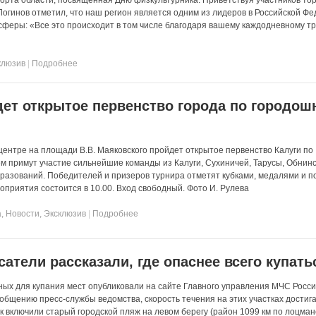
Логинов отметил, что наш регион является одним из лидеров в Российской Ф
сферы: «Все это происходит в том числе благодаря вашему каждодневному тр
клюзив
|
Подробнее
дет открытое первенство города по городо
 центре на площади В.В. Маяковского пройдет открытое первенство Калуги по
ем примут участие сильнейшие команды из Калуги, Сухиничей, Тарусы, Обнинс
разований. Победителей и призеров турнира отметят кубками, медалями и 
оприятия состоится в 10.00. Вход свободный. Фото И. Рулева
а
,
Новости
,
Эксклюзив
|
Подробнее
сатели рассказали, где опаснее всего купать
ых для купания мест опубликовали на сайте Главного управления МЧС Росси
общению пресс-службы ведомства, скорость течения на этих участках достига
ок включили старый городской пляж на левом берегу (район 1099 км по лоцман