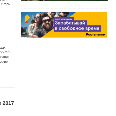
е Игорь
дах,
ось 270
ования.
еские
и
 2017