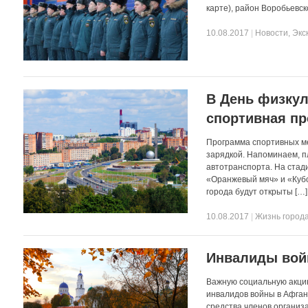
карте), район Воробьевск
10.08.2017
|
Новости
,
Экс
В День физкул
спортивная п
Программа спортивных ме
зарядкой. Напоминаем, п
автотранспорта. На стад
«Оранжевый мяч» и «Кубок
города будут открыты […]
10.08.2017
|
Жизнь город
Инвалиды вой
Важную социальную акци
инвалидов войны в Афган
средства членов организ