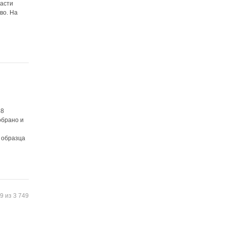
ласти
во. На
88
обрано и
о
 образца
9 из 3 749