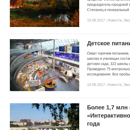
председатель городской 
Степанец и генеральный 
10.08.2017
|
Новости
,
Экс
Детское питан
Охват горячим питанием,
школах и училищах соста
детских сада, 322 школы
Проведено 75 контрольно
исследования. Все пробы
10.08.2017
|
Новости
,
Экс
Более 1,7 млн
«Интерактивно
года