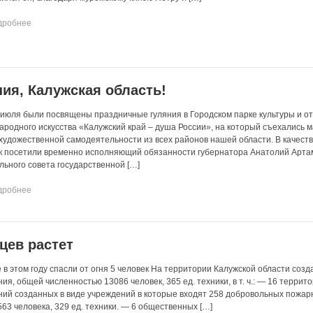
дробнее
ия, Калужская область!
июля были посвящены праздничные гуляния в Городском парке культуры и о
ародного искусства «Калужский край – душа России», на который съехались м
художественной самодеятельности из всех районов нашей области. В качест
ик посетили временно исполняющий обязанности губернатора Анатолий Арта
ьного совета государственной […]
дробнее
цев растет
в этом году спасли от огня 5 человек На территории Калужской области созд
, общей численностью 13086 человек, 365 ед. техники, в т. ч.: — 16 террит
ий созданных в виде учреждений в которые входят 258 добровольных пожар
63 человека, 329 ед. техники. — 6 общественных […]