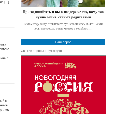
ие […]
Присоединяйтесь и вы к поддержке тех, кому так
нужна семья, станьте родителями
В этом году сайту "Усыновите.ру" исполнилось 18 лет. За эти
годы произошло очень многое в семейном …
Наш опрос
ника
ливого
Свежие опросы отсутствуют...
от
оценил
вий с
ентов
у 2,65