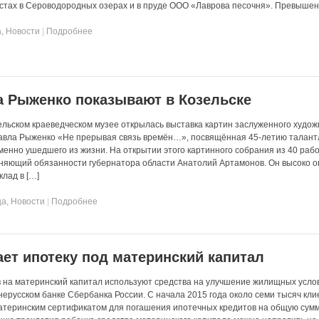
естах в Сероводородных озерах и в пруде ООО «Лаврова песочня». Превышен
а
,
Новости
|
Подробнее
а Рыженко показывают в Козельске
зельском краеведческом музее открылась выставка картин заслуженного худож
авла Рыженко «Не прерывая связь времён…», посвящённая 45-летию талант
менно ушедшего из жизни. На открытии этого картинного собрания из 40 раб
няющий обязанности губернатора области Анатолий Артамонов. Он высоко 
клад в […]
ца
,
Новости
|
Подробнее
ет ипотеку под материнский капитал
на материнский капитал используют средства на улучшение жилищных усло
ерусском банке Сбербанка России. С начала 2015 года около семи тысяч кли
атеринским сертификатом для погашения ипотечных кредитов на общую сумм