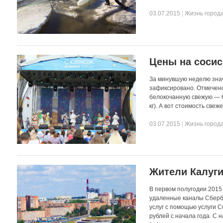
03.07.2015
|
Жизнь город
Цены на сосис
За минувшую неделю знач
зафиксировано. Отмечено
белокочанную свежую — 6
кг). А вот стоимость све
03.07.2015
|
Жизнь город
Жители Калуги
В первом полугодии 2015
удаленные каналы Сберб
услуг с помощью услуги 
рублей с начала года. С 