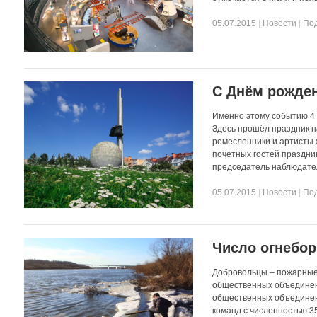
05.07.2015
|
Новости
|
По
С Днём рожден
Именно этому событию 4 
Здесь прошёл праздник н
ремесленники и артисты 
почетных гостей праздн
председатель наблюдател
05.07.2015
|
Новости
|
По
Число огнебор
Добровольцы – пожарные 
общественных объединения
общественных объединен
команд с численностью 35