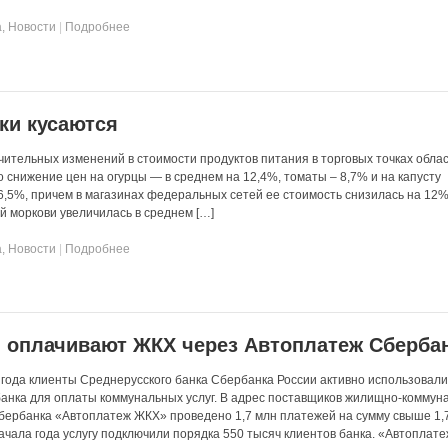
а
,
Новости
|
Подробнее
ки кусаются
ительных изменений в стоимости продуктов питания в торговых точках облас
 снижение цен на огурцы — в среднем на 12,4%, томаты – 8,7% и на капусту
,5%, причем в магазинах федеральных сетей ее стоимость снизилась на 12% 
жей моркови увеличилась в среднем […]
а
,
Новости
|
Подробнее
 оплачивают ЖКХ через Автоплатеж Сберба
 года клиенты Среднерусского банка Сбербанка России активно использовал
анка для оплаты коммунальных услуг. В адрес поставщиков жилищно-коммун
Сбербанка «Автоплатеж ЖКХ» проведено 1,7 млн платежей на сумму свыше 1,
начала года услугу подключили порядка 550 тысяч клиентов банка. «Автоплат