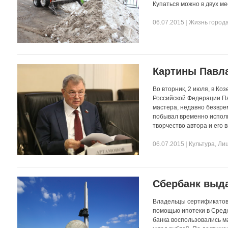
Купаться можно в двух м
06.07.2015
|
Жизнь город
Картины Павл
Во вторник, 2 июля, в Ко
Российской Федерации П
мастера, недавно безвре
побывал временно испол
творчество автора и его в
06.07.2015
|
Культура
,
Ли
Сбербанк выда
Владельцы сертификатов 
помощью ипотеки в Средн
банка воспользовались м