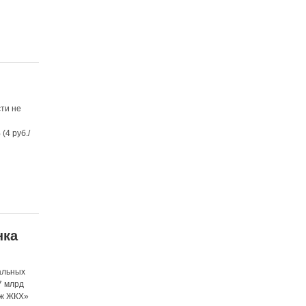
ти не
(4 руб./
нка
и
альных
7 млрд
еж ЖКХ»