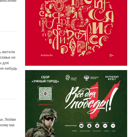
 внесение
ь жители
 семьи не
ы для
ие-нибудь
ьи, Любви
ному как