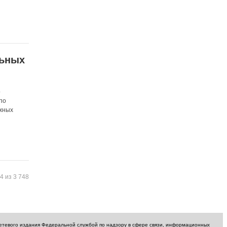
льных
о
по
ажных
и
4 из 3 748
сетевого издания Федеральной службой по надзору в сфере связи, информационных