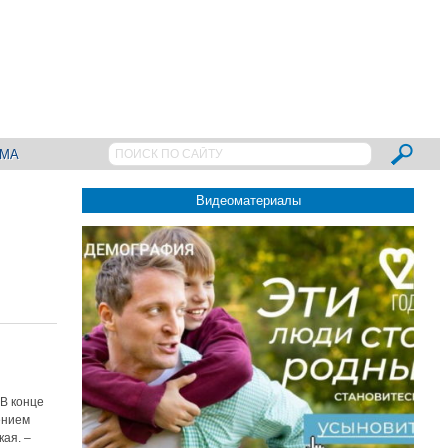
АМА
Видеоматериалы
В конце
ением
ая. –