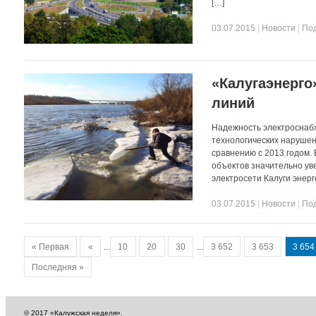
[…]
03.07.2015
|
Новости
|
По
«Калугаэнерго
линий
Надежность электроснабже
технологических нарушени
сравнению с 2013 годом. 
объектов значительно ув
электросети Калуги энерг
03.07.2015
|
Новости
|
По
« Первая
«
...
10
20
30
...
3 652
3 653
3 654
Последняя »
© 2017 «Калужская неделя».