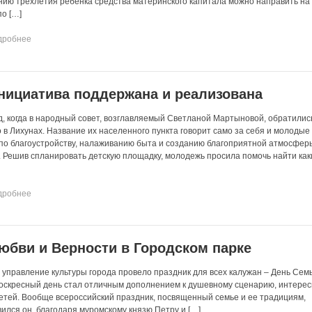
нию трехлетия ребенка средства материнского капитала можно направить на
по […]
дробнее
нициатива поддержана и реализована
д, когда в народный совет, возглавляемый Светланой Мартыновой, обратилис
 в Лихунах. Название их населенного пункта говорит само за себя и молодые
по благоустройству, налаживанию быта и созданию благоприятной атмосфер
. Решив спланировать детскую площадку, молодежь просила помочь найти как
дробнее
юбви и Верности в Городском парке
е управление культуры города провело праздник для всех калужан – День Сем
оскресный день стал отличным дополнением к душевному сценарию, интерес
 детей. Вообще всероссийский праздник, посвященный семье и ее традициям,
ился он, благодаря муромскому князю Петру и […]