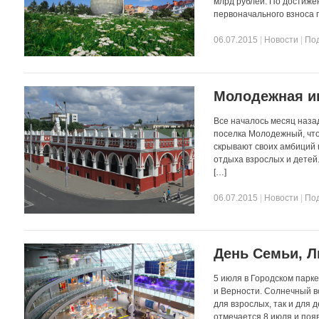
млрд рублей. По достиже
первоначального взноса 
06.07.2015
|
Новости
|
По
Молодежная и
Все началось месяц наза
поселка Молодежный, что
скрывают своих амбиций 
отдыха взрослых и детей
[…]
06.07.2015
|
Новости
|
По
День Семьи, Л
5 июля в Городском парк
и Верности. Солнечный в
для взрослых, так и для
отмечается 8 июля и появ