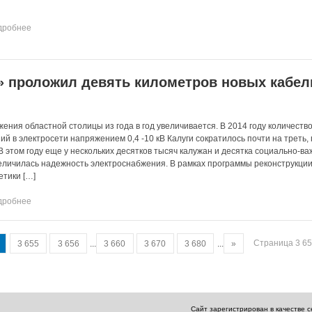
дробнее
» проложил девять километров новых кабе
ния областной столицы из года в год увеличивается. В 2014 году количеств
й в электросети напряжением 0,4 -10 кВ Калуги сократилось почти на треть, 
В этом году еще у нескольких десятков тысяч калужан и десятка социально-в
еличилась надежность электроснабжения. В рамках программы реконструкци
етики […]
дробнее
Страница 3 65
3 655
3 656
...
3 660
3 670
3 680
...
»
Сайт зарегистрирован в качестве 