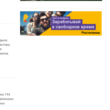
тдыха.
астера,
ве
монов,
ано 744
ориальных
ных