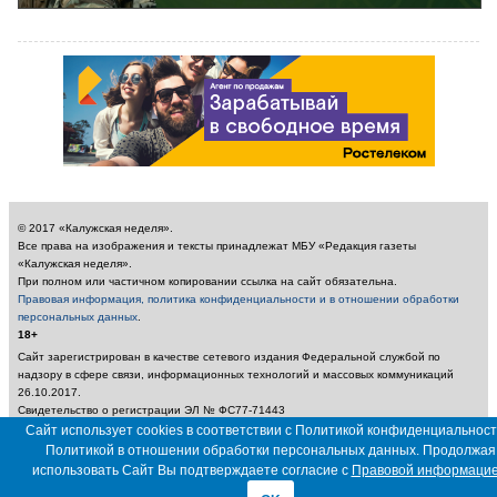
© 2017 «Калужская неделя».
Все права на изображения и тексты принадлежат МБУ «Редакция газеты
«Калужская неделя».
При полном или частичном копировании ссылка на сайт обязательна.
Правовая информация, политика конфиденциальности и в отношении обработки
персональных данных
.
18+
Сайт зарегистрирован в качестве сетевого издания Федеральной службой по
надзору в сфере связи, информационных технологий и массовых коммуникаций
26.10.2017.
Свидетельство о регистрации ЭЛ № ФС77-71443
Учредитель: Муниципальное бюджетное учреждение «Редакция газеты «Калужская
Сайт использует cookies в соответствии с Политикой конфиденциальност
неделя»
Политикой в отношении обработки персональных данных. Продолжая
Главный редактор: Амбарцумян А. Ю. / Электронный адрес редакции:
использовать Сайт Вы подтверждаете согласие с
Правовой информаци
nedelya_kaluga@adm.kaluga.ru / Телефон редакции: 400-424