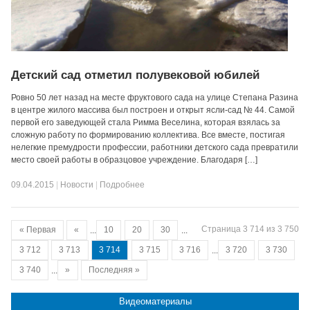
Детский сад отметил полувековой юбилей
Ровно 50 лет назад на месте фруктового сада на улице Степана Разина
в центре жилого массива был построен и открыт ясли-сад № 44. Самой
первой его заведующей стала Римма Веселина, которая взялась за
сложную работу по формированию коллектива. Все вместе, постигая
нелегкие премудрости профессии, работники детского сада превратили
место своей работы в образцовое учреждение. Благодаря […]
09.04.2015
|
Новости
|
Подробнее
Страница 3 714 из 3 750
« Первая
«
...
10
20
30
...
3 712
3 713
3 714
3 715
3 716
...
3 720
3 730
3 740
...
»
Последняя »
Видеоматериалы