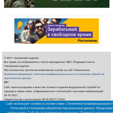
© 2017 «Калужская неделя».
Все права на изображения и тексты принадлежат МБУ «Редакция газеты
«Калужская неделя».
При полном или частичном копировании ссылка на сайт обязательна.
Правовая информация, политика конфиденциальности и в отношении обработки
персональных данных
.
18+
Сайт зарегистрирован в качестве сетевого издания Федеральной службой по
надзору в сфере связи, информационных технологий и массовых коммуникаций
26.10.2017.
Свидетельство о регистрации ЭЛ № ФС77-71443
Учредитель: Муниципальное бюджетное учреждение «Редакция газеты «Калужская
Сайт использует cookies в соответствии с Политикой конфиденциальност
неделя»
Политикой в отношении обработки персональных данных. Продолжая
Главный редактор: Амбарцумян А. Ю. / Электронный адрес редакции:
использовать Сайт Вы подтверждаете согласие с
Правовой информаци