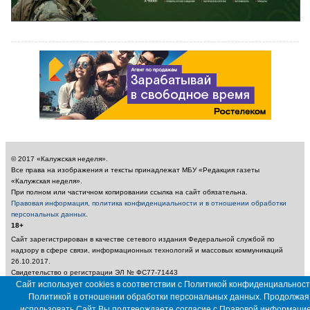
© 2017 «Калужская неделя».
Все права на изображения и тексты принадлежат МБУ «Редакция газеты
«Калужская неделя».
При полном или частичном копировании ссылка на сайт обязательна.
Правовая информация, политика конфиденциальности и в отношении обработки
персональных данных
.
18+
Сайт зарегистрирован в качестве сетевого издания Федеральной службой по
надзору в сфере связи, информационных технологий и массовых коммуникаций
26.10.2017.
Свидетельство о регистрации ЭЛ № ФС77-71443
Учредитель: Муниципальное бюджетное учреждение «Редакция газеты «Калужская
Сайт использует cookies в соответствии с Политикой конфиденциальност
неделя»
Политикой в отношении обработки персональных данных. Продолжая
Главный редактор: Амбарцумян А. Ю. / Электронный адрес редакции:
использовать Сайт Вы подтверждаете согласие с
Правовой информаци