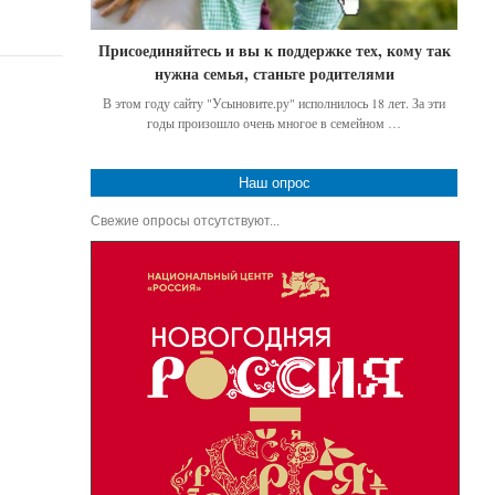
Присоединяйтесь и вы к поддержке тех, кому так
нужна семья, станьте родителями
В этом году сайту "Усыновите.ру" исполнилось 18 лет. За эти
годы произошло очень многое в семейном …
Наш опрос
Свежие опросы отсутствуют...