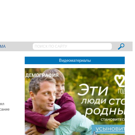
АМА
Видеоматериалы
лял
исание