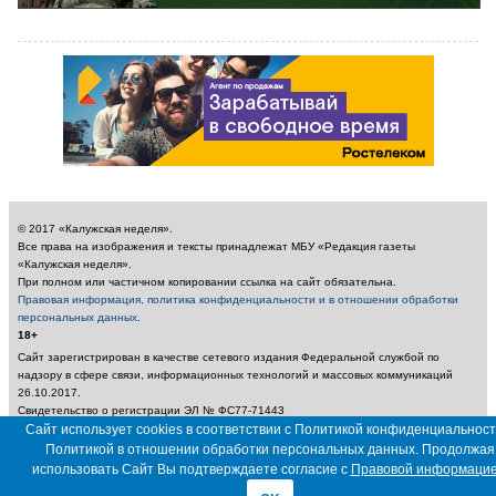
© 2017 «Калужская неделя».
Все права на изображения и тексты принадлежат МБУ «Редакция газеты
«Калужская неделя».
При полном или частичном копировании ссылка на сайт обязательна.
Правовая информация, политика конфиденциальности и в отношении обработки
персональных данных
.
18+
Сайт зарегистрирован в качестве сетевого издания Федеральной службой по
надзору в сфере связи, информационных технологий и массовых коммуникаций
26.10.2017.
Свидетельство о регистрации ЭЛ № ФС77-71443
Учредитель: Муниципальное бюджетное учреждение «Редакция газеты «Калужская
Сайт использует cookies в соответствии с Политикой конфиденциальност
неделя»
Политикой в отношении обработки персональных данных. Продолжая
Главный редактор: Амбарцумян А. Ю. / Электронный адрес редакции:
использовать Сайт Вы подтверждаете согласие с
Правовой информаци
nedelya_kaluga@adm.kaluga.ru / Телефон редакции: 400-424