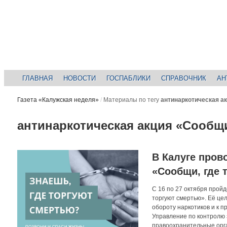
ГЛАВНАЯ
НОВОСТИ
ГОСПАБЛИКИ
СПРАВОЧНИК
АН
Газета «Калужская неделя»
/
Материалы по тегу
антинаркотическая а
антинаркотическая акция «Сообщ
В Калуге пров
«Сообщи, где 
С 16 по 27 октября прой
торгуют смертью». Её це
обороту наркотиков и к 
Управление по контролю 
правоохранительные орг