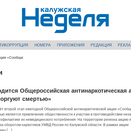
ТИКОРРУПЦИЯ
НОМЕРА
ПРИЛОЖЕНИЯ
РЕДАКЦИЯ
РЕКЛ
кция «Сообщи
:
и
одится Общероссийская антинаркотическая 
торгуют смертью»
дёт второй этап ежегодной Общероссийской антинаркотической акции «Сообщи
лью является привлечение общественности к участию в противодействии нез
профилактике их немедицинского потребления. На территории региона акцию 
за оборотом наркотиков УМВД России по Калужской области. В рамках акции
аны […]