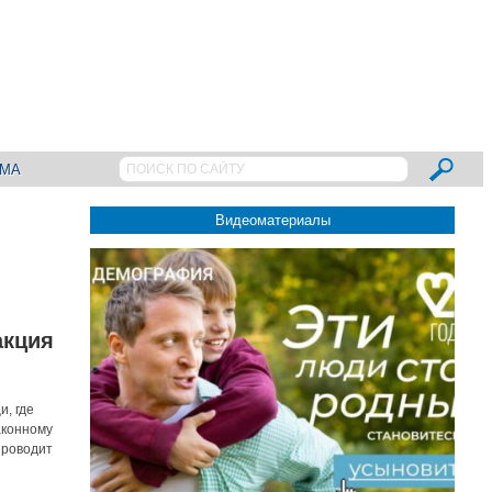
АМА
Видеоматериалы
акция
, где
аконному
проводит