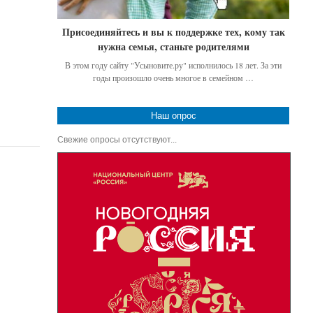
Присоединяйтесь и вы к поддержке тех, кому так
нужна семья, станьте родителями
В этом году сайту "Усыновите.ру" исполнилось 18 лет. За эти
годы произошло очень многое в семейном …
Наш опрос
Свежие опросы отсутствуют...