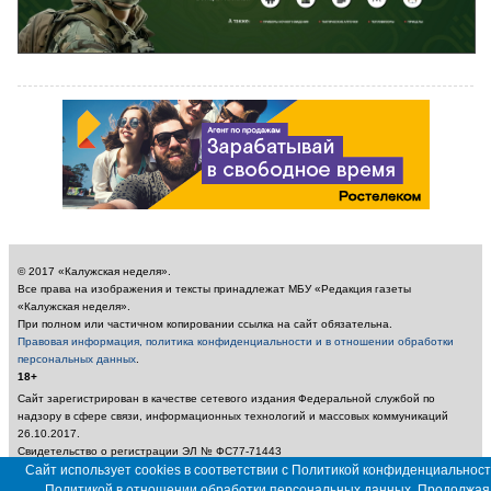
© 2017 «Калужская неделя».
Все права на изображения и тексты принадлежат МБУ «Редакция газеты
«Калужская неделя».
При полном или частичном копировании ссылка на сайт обязательна.
Правовая информация, политика конфиденциальности и в отношении обработки
персональных данных
.
18+
Сайт зарегистрирован в качестве сетевого издания Федеральной службой по
надзору в сфере связи, информационных технологий и массовых коммуникаций
26.10.2017.
Свидетельство о регистрации ЭЛ № ФС77-71443
Учредитель: Муниципальное бюджетное учреждение «Редакция газеты «Калужская
Сайт использует cookies в соответствии с Политикой конфиденциальност
неделя»
Политикой в отношении обработки персональных данных. Продолжая