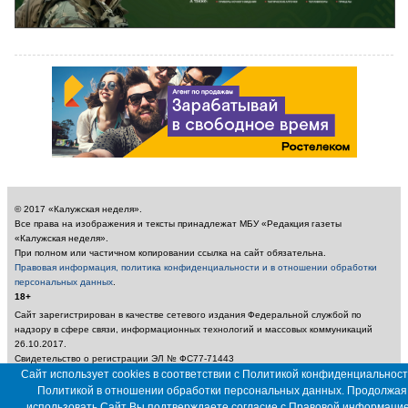
© 2017 «Калужская неделя».
Все права на изображения и тексты принадлежат МБУ «Редакция газеты
«Калужская неделя».
При полном или частичном копировании ссылка на сайт обязательна.
Правовая информация, политика конфиденциальности и в отношении обработки
персональных данных
.
18+
Сайт зарегистрирован в качестве сетевого издания Федеральной службой по
надзору в сфере связи, информационных технологий и массовых коммуникаций
26.10.2017.
Свидетельство о регистрации ЭЛ № ФС77-71443
Учредитель: Муниципальное бюджетное учреждение «Редакция газеты «Калужская
Сайт использует cookies в соответствии с Политикой конфиденциальност
неделя»
Политикой в отношении обработки персональных данных. Продолжая
Главный редактор: Амбарцумян А. Ю. / Электронный адрес редакции:
использовать Сайт Вы подтверждаете согласие с
Правовой информаци