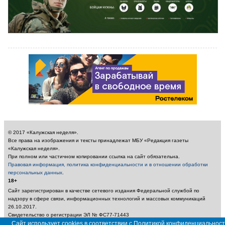
© 2017 «Калужская неделя».
Все права на изображения и тексты принадлежат МБУ «Редакция газеты
«Калужская неделя».
При полном или частичном копировании ссылка на сайт обязательна.
Правовая информация, политика конфиденциальности и в отношении обработки
персональных данных
.
18+
Сайт зарегистрирован в качестве сетевого издания Федеральной службой по
надзору в сфере связи, информационных технологий и массовых коммуникаций
26.10.2017.
Свидетельство о регистрации ЭЛ № ФС77-71443
Учредитель: Муниципальное бюджетное учреждение «Редакция газеты «Калужская
Сайт использует cookies в соответствии с Политикой конфиденциальност