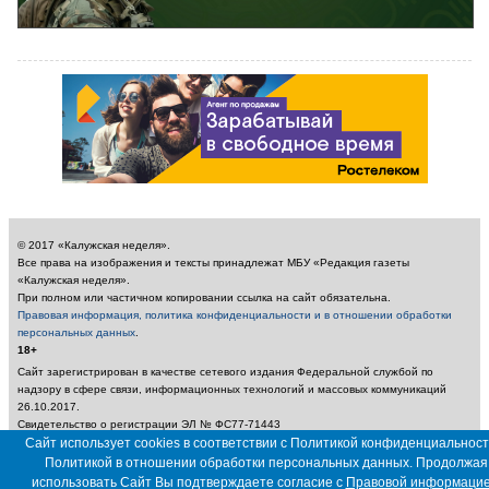
© 2017 «Калужская неделя».
Все права на изображения и тексты принадлежат МБУ «Редакция газеты
«Калужская неделя».
При полном или частичном копировании ссылка на сайт обязательна.
Правовая информация, политика конфиденциальности и в отношении обработки
персональных данных
.
18+
Сайт зарегистрирован в качестве сетевого издания Федеральной службой по
надзору в сфере связи, информационных технологий и массовых коммуникаций
26.10.2017.
Свидетельство о регистрации ЭЛ № ФС77-71443
Учредитель: Муниципальное бюджетное учреждение «Редакция газеты «Калужская
Сайт использует cookies в соответствии с Политикой конфиденциальност
неделя»
Политикой в отношении обработки персональных данных. Продолжая
Главный редактор: Амбарцумян А. Ю. / Электронный адрес редакции:
использовать Сайт Вы подтверждаете согласие с
Правовой информаци