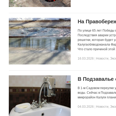
На Правобереж
По улице 65 лет Победы 
Последствия аварии устр
решетки, которая будет 
Калугаоблводоканала Фар
Что стало причиной этой 
16.03.2026
|
Новости
,
Экс
В Подзавалье
В 1-м Садовом переулке 
воды. Сейчас в Подзавал
микрорайон Калуги планир
04.03.2026
|
Новости
,
Экс