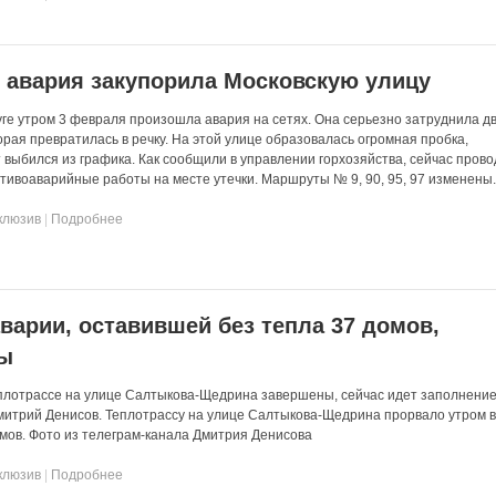
 авария закупорила Московскую улицу
уге утром 3 февраля произошла авария на сетях. Она серьезно затруднила 
орая превратилась в речку. На этой улице образовалась огромная пробка,
выбился из графика. Как сообщили в управлении горхозяйства, сейчас прово
тивоаварийные работы на месте утечки. Маршруты № 9, 90, 95, 97 изменены.
клюзив
|
Подробнее
варии, оставившей без тепла 37 домов,
ы
плотрассе на улице Салтыкова-Щедрина завершены, сейчас идет заполнение
Дмитрий Денисов. Теплотрассу на улице Салтыкова-Щедрина прорвало утром в 
омов. Фото из телеграм-канала Дмитрия Денисова
клюзив
|
Подробнее