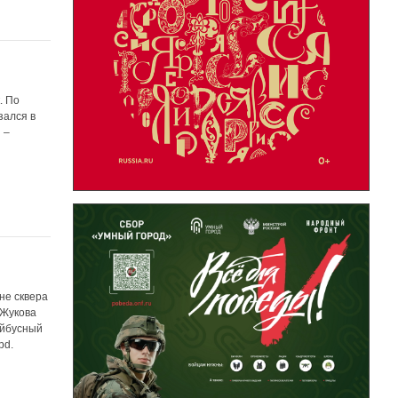
. По
зался в
 –
не сквера
 Жукова
ейбусный
pd.