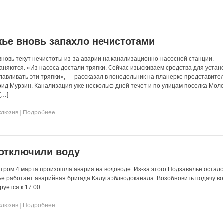
ье вновь запахло нечистотами
вновь текут нечистоты из-за аварии на канализационно-насосной станции.
аняются. «Из насоса достали тряпки. Сейчас изыскиваем средства для устан
улавливать эти тряпки», — рассказал в понедельник на планерке представите
ид Мурзин. Канализация уже несколько дней течет и по улицам поселка Мол
[…]
клюзив
|
Подробнее
 отключили воду
утром 4 марта произошла авария на водоводе. Из-за этого Подзавалье остало
ье работает аварийная бригада Калугаоблводоканала. Возобновить подачу во
уется к 17.00.
клюзив
|
Подробнее