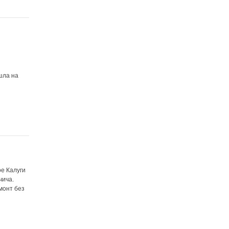
шла на
ре Калуги
чича.
монт без