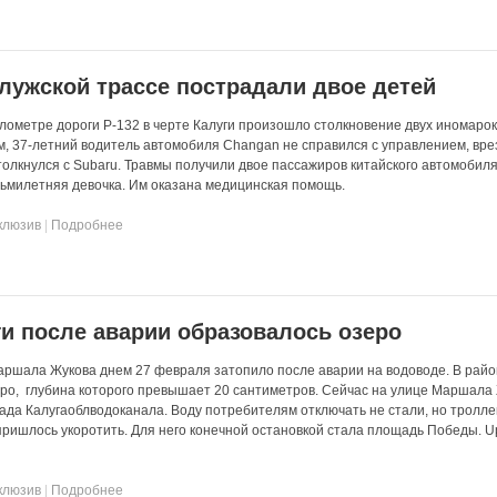
алужской трассе пострадали двое детей
илометре дороги Р-132 в черте Калуги произошло столкновение двух иномарок
 37-летний водитель автомобиля Changan не справился с управлением, вре
толкнулся с Subaru. Травмы получили двое пассажиров китайского автомобиля
сьмилетняя девочка. Им оказана медицинская помощь.
клюзив
|
Подробнее
ги после аварии образовалось озеро
ршала Жукова днем 27 февраля затопило после аварии на водоводе. В райо
ро, глубина которого превышает 20 сантиметров. Сейчас на улице Маршала
ада Калугаоблводоканала. Воду потребителям отключать не стали, но тролл
ишлось укоротить. Для него конечной остановкой стала площадь Победы. U
клюзив
|
Подробнее