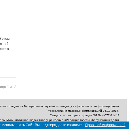
б этом
етний
вшего
ица 1 из 8
сетевого издания Федеральной службой по надзору в сфере связи, информационных
технологий и массовых коммуникаций 26.10.2017.
Свидетельство о регистрации ЭЛ № ФС77-71443
ель: Муниципальное бюджетное учреждение «Редакция газеты «Калужская неделя»
ектронный адрес редакции: nedelya_kaluga@adm.kaluga.ru / Телефон редакции: 400-
я использовать Сайт Вы подтверждаете согласие с
Правовой информацией
.