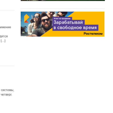
движение
дятся
 […]
 системы,
четверг.