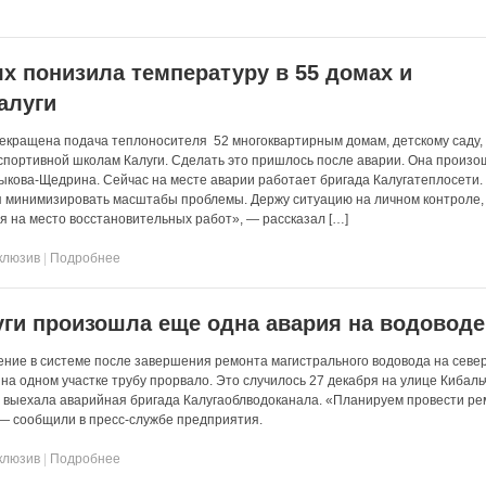
ях понизила температуру в 55 домах и
алуги
екращена подача теплоносителя 52 многоквартирным домам, детскому саду,
портивной школам Калуги. Сделать это пришлось после аварии. Она произо
ыкова-Щедрина. Сейчас на месте аварии работает бригада Калугатеплосети.
 минимизировать масштабы проблемы. Держу ситуацию на личном контроле,
я на место восстановительных работ», — рассказал […]
клюзив
|
Подробнее
уги произошла еще одна авария на водоводе
ление в системе после завершения ремонта магистрального водовода на севе
на одном участке трубу прорвало. Это случилось 27 декабря на улице Кибаль
а выехала аварийная бригада Калугаоблводоканала. «Планируем провести ре
— сообщили в пресс-службе предприятия.
клюзив
|
Подробнее