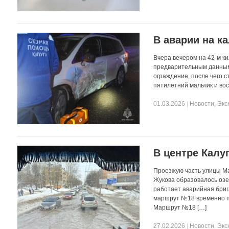
В аварии на к
Вчера вечером на 42-м к
предварительным данным,
ограждение, после чего с
пятилетний мальчик и во
01.03.2026
|
Новости
,
Экс
В центре Калу
Проезжую часть улицы Ма
Жукова образовалось озе
работает аварийная бриг
маршрут №18 временно пр
Маршрут №18 […]
27.02.2026
|
Новости
,
Экс