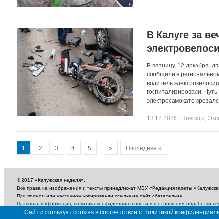
В Калуге за в
электровелос
В пятницу, 12 декабря, д
сообщили в региональном
водитель электровелосип
госпитализировали. Чуть 
электросамокате врезался
13.12.2025
|
Новости
,
Экс
1
2
3
4
5
...
»
Последняя »
© 2017 «Калужская неделя».
Все права на изображения и тексты принадлежат МБУ «Редакция газеты «Калужска
При полном или частичном копировании ссылка на сайт обязательна.
Правовая информация, политика конфиденциальности и в отношении обработки п
18+
Сайт использует cookies в соответствии с Политикой конфиденциа