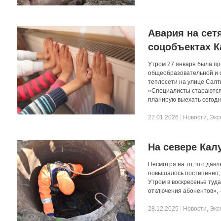
Авария на сет
соцобъектах К
Утром 27 января была пр
общеобразовательной и с
теплосети на улице Салт
«Специалисты стараются
планирую выехать сегодн
27.01.2026
|
Новости
,
Экс
На севере Кал
Несмотря на то, что дав
повышалось постепенно, 
Утром в воскресенье туд
отключения абонентов», 
28.12.2025
|
Новости
,
Экс