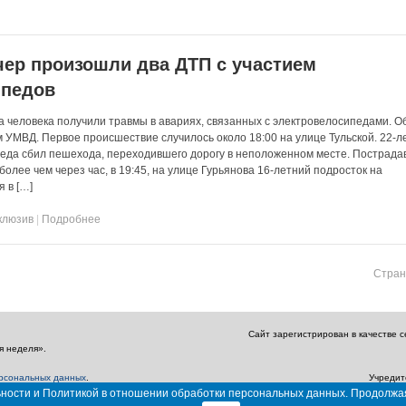
ечер произошли два ДТП с участием
ипедов
ва человека получили травмы в авариях, связанных с электровелосипедами. О
 УМВД. Первое происшествие случилось около 18:00 на улице Тульской. 22-л
еда сбил пешехода, переходившего дорогу в неположенном месте. Пострада
более чем через час, в 19:45, на улице Гурьянова 16-летний подросток на
 в […]
клюзив
|
Подробнее
Стран
Сайт зарегистрирован в качестве 
я неделя».
ерсональных данных
.
Учредит
Главный редактор: Амбарцумян А. Ю. / Эл
льности и Политикой в отношении обработки персональных данных. Продолжа