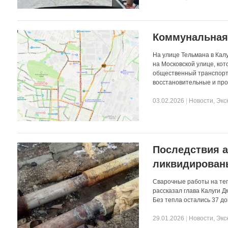
Коммунальная
На улице Тельмана в Кал
на Московской улице, кот
общественный транспорт 
восстановительные и про
03.02.2026
|
Новости
,
Экс
Последствия а
ликвидирован
Сварочные работы на те
рассказал глава Калуги 
Без тепла остались 37 д
29.01.2026
|
Новости
,
Экс