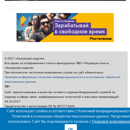
© 2017 «Калужская неделя».
Все права на изображения и тексты принадлежат МБУ «Редакция газеты
«Калужская неделя».
При полном или частичном копировании ссылка на сайт обязательна.
Правовая информация, политика конфиденциальности и в отношении обработки
персональных данных
.
18+
Сайт зарегистрирован в качестве сетевого издания Федеральной службой по
надзору в сфере связи, информационных технологий и массовых коммуникаций
26.10.2017.
Свидетельство о регистрации ЭЛ № ФС77-71443
Учредитель: Муниципальное бюджетное учреждение «Редакция газеты «Калужская
Сайт использует cookies в соответствии с Политикой конфиденциальност
неделя»
Политикой в отношении обработки персональных данных. Продолжая
Главный редактор: Амбарцумян А. Ю. / Электронный адрес редакции:
использовать Сайт Вы подтверждаете согласие с
Правовой информаци
nedelya_kaluga@adm.kaluga.ru / Телефон редакции: 400-424
OK