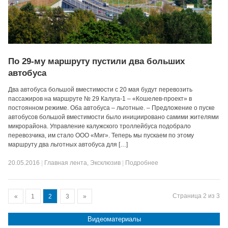
По 29-му маршруту пустили два больших
автобуса
Два автобуса большой вместимости с 20 мая будут перевозить
пассажиров на маршруте № 29 Калуга-1 – «Кошелев-проект» в
постоянном режиме. Оба автобуса – льготные. – Предложение о пуске
автобусов большой вместимости было инициировано самими жителями
микрорайона. Управление калужского троллейбуса подобрало
перевозчика, им стало ООО «Миг». Теперь мы пускаем по этому
маршруту два льготных автобуса для […]
20.05.2016
|
Главная лента
,
Эксклюзив
|
Подробнее
Страница 2 из 3
«
1
2
3
»
Видеоматериалы