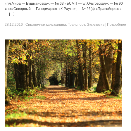
«пл.Мира — Бушмановка»; — № 63 «БСМП — ул.Ольговская»; — № 90
«пос.Северный — Гипермаркет «К-Раута»; — № 26(с) «Правобережье
— […]
28.12.2016
|
Справочник калужанина
,
Транспорт
,
Эксклюзив
|
Подробнее