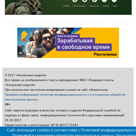
© 2017 «Калужская неделя».
Все права на изображения и тексты принадлежат МБУ «Редакция газеты
«Калужская неделя».
При полном или частичном копировании ссылка на сайт обязательна.
Правовая информация, политика конфиденциальности и в отношении обработки
персональных данных
.
18+
Сайт зарегистрирован в качестве сетевого издания Федеральной службой по
надзору в сфере связи, информационных технологий и массовых коммуникаций
26.10.2017.
Свидетельство о регистрации ЭЛ № ФС77-71443
Учредитель: Муниципальное бюджетное учреждение «Редакция газеты «Калужская
Сайт использует cookies в соответствии с Политикой конфиденциальност
неделя»
Политикой в отношении обработки персональных данных. Продолжая