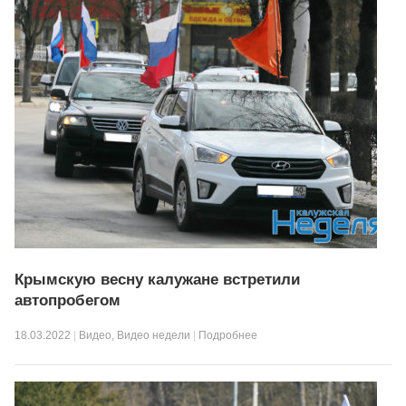
Крымскую весну калужане встретили
автопробегом
18.03.2022
|
Видео
,
Видео недели
|
Подробнее