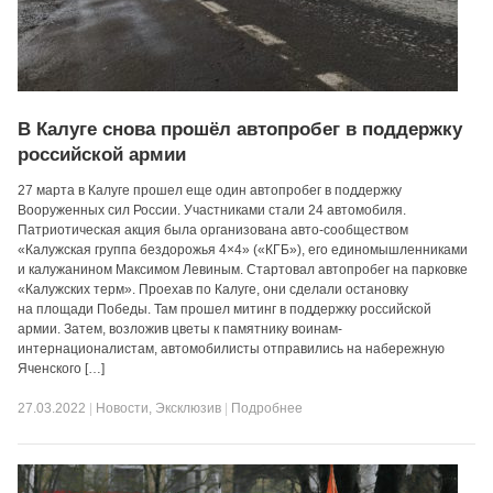
В Калуге снова прошёл автопробег в поддержку
российской армии
27 марта в Калуге прошел еще один автопробег в поддержку
Вооруженных сил России. Участниками стали 24 автомобиля.
Патриотическая акция была организована авто-сообществом
«Калужская группа бездорожья 4×4» («КГБ»), его единомышленниками
и калужанином Максимом Левиным. Стартовал автопробег на парковке
«Калужских терм». Проехав по Калуге, они сделали остановку
на площади Победы. Там прошел митинг в поддержку российской
армии. Затем, возложив цветы к памятнику воинам-
интернационалистам, автомобилисты отправились на набережную
Яченского […]
27.03.2022
|
Новости
,
Эксклюзив
|
Подробнее