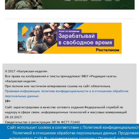
© 2017 «Калужская неделя».
Все права на изображения и тексты принадлежат МБУ «Редакция газеты
«Калужская неделя».
При полном или частичном копировании ссылка на сайт обязательна.
Правовая информация, политика конфиденциальности и в отношении обработки
персональных данных
.
18+
Сайт зарегистрирован в качестве сетевого издания Федеральной службой по
надзору в сфере связи, информационных технологий и массовых коммуникаций
26.10.2017.
Свидетельство о регистрации ЭЛ № ФС77-71443
Учредитель: Муниципальное бюджетное учреждение «Редакция газеты «Калужская
Сайт использует cookies в соответствии с Политикой конфиденциальност
неделя»
Политикой в отношении обработки персональных данных. Продолжая
Главный редактор: Амбарцумян А. Ю. / Электронный адрес редакции:
использовать Сайт Вы подтверждаете согласие с
Правовой информаци