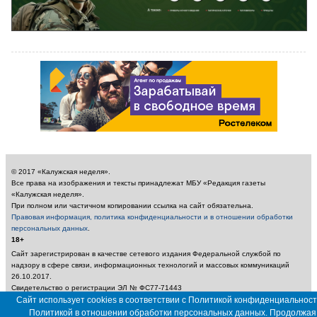
© 2017 «Калужская неделя».
Все права на изображения и тексты принадлежат МБУ «Редакция газеты
«Калужская неделя».
При полном или частичном копировании ссылка на сайт обязательна.
Правовая информация, политика конфиденциальности и в отношении обработки
персональных данных
.
18+
Сайт зарегистрирован в качестве сетевого издания Федеральной службой по
надзору в сфере связи, информационных технологий и массовых коммуникаций
26.10.2017.
Свидетельство о регистрации ЭЛ № ФС77-71443
Учредитель: Муниципальное бюджетное учреждение «Редакция газеты «Калужская
Сайт использует cookies в соответствии с Политикой конфиденциальност
неделя»
Политикой в отношении обработки персональных данных. Продолжая