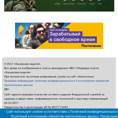
© 2017 «Калужская неделя».
Все права на изображения и тексты принадлежат МБУ «Редакция газеты
«Калужская неделя».
При полном или частичном копировании ссылка на сайт обязательна.
Правовая информация, политика конфиденциальности и в отношении обработки
персональных данных
.
18+
Сайт зарегистрирован в качестве сетевого издания Федеральной службой по
надзору в сфере связи, информационных технологий и массовых коммуникаций
26.10.2017.
Свидетельство о регистрации ЭЛ № ФС77-71443
Учредитель: Муниципальное бюджетное учреждение «Редакция газеты «Калужская
Сайт использует cookies в соответствии с Политикой конфиденциальност
неделя»
Политикой в отношении обработки персональных данных. Продолжая