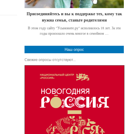
Присоединяйтесь и вы к поддержке тех, кому так
нужна семья, станьте родителями
В этом году сайту "Усыновите.ру" исполнилось 18 лет. За эти
годы произошло очень многое в семейном …
Наш опрос
Свежие опросы отсутствуют...