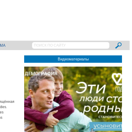
АМА
Видеоматериалы
вящённая
les.
es
ns