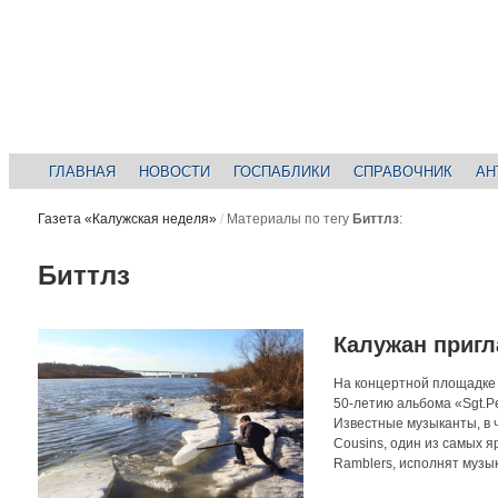
ГЛАВНАЯ
НОВОСТИ
ГОСПАБЛИКИ
СПРАВОЧНИК
АН
Газета «Калужская неделя»
/
Материалы по тегу
Биттлз
:
Биттлз
Калужан пригл
На концертной площадке 
50-летию альбома «Sgt.Pe
Известные музыканты, в ч
Cousins, один из самых 
Ramblers, исполнят музык