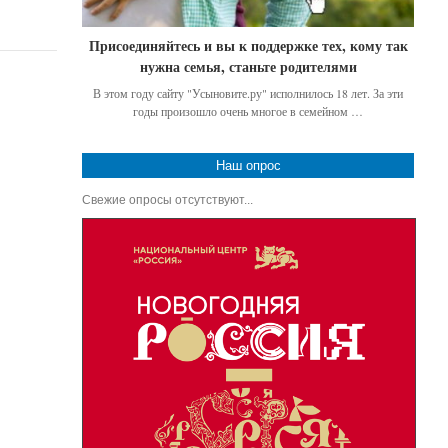
Присоединяйтесь и вы к поддержке тех, кому так
нужна семья, станьте родителями
В этом году сайту "Усыновите.ру" исполнилось 18 лет. За эти
годы произошло очень многое в семейном …
Наш опрос
Свежие опросы отсутствуют...