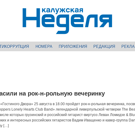
ТИКОРРУПЦИЯ
НОМЕРА
ПРИЛОЖЕНИЯ
РЕДАКЦИЯ
РЕКЛ
асили на рок-н-рольную вечеринку
«Гостиного Двора» 25 августа в 18.00 пройдет рок-н-рольная вечеринка, пос
ppers Lonely Hearts Club Band» легендарной ливерпульской четверки The Beat
исле которых грузинский и российский гитарист-виртуоз Леван Ломидзе & Blu
ярких и интересных российских гитаристов Вадим Иващенко и кавер-группа Da
у […]