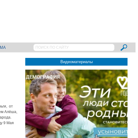
АМА
Видеоматериалы
ьги, от
ем Алёша,
народа.
ду 9 Мая