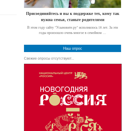
Присоединяйтесь и вы к поддержке тех, кому так
нужна семья, станьте родителями
В этом году сайту "Усыновите.ру" исполнилось 18 лет. За эти
годы произошло очень многое в семейном …
Наш опрос
Свежие опросы отсутствуют...