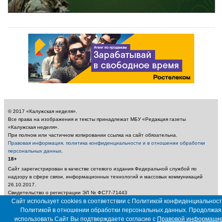
© 2017 «Калужская неделя».
Все права на изображения и тексты принадлежат МБУ «Редакция газеты
«Калужская неделя».
При полном или частичном копировании ссылка на сайт обязательна.
Правовая информация, политика конфиденциальности и в отношении обработки
персональных данных
.
18+
Сайт зарегистрирован в качестве сетевого издания Федеральной службой по
надзору в сфере связи, информационных технологий и массовых коммуникаций
26.10.2017.
Свидетельство о регистрации ЭЛ № ФС77-71443
Учредитель: Муниципальное бюджетное учреждение «Редакция газеты «Калужская
Сайт использует cookies в соответствии с Политикой конфиденциальност
неделя»
Политикой в отношении обработки персональных данных. Продолжая
Главный редактор: Амбарцумян А. Ю. / Электронный адрес редакции:
использовать Сайт Вы подтверждаете согласие с
Правовой информаци