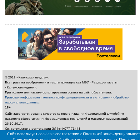
© 2017 «Калужская неделя».
Все права на изображения и тексты принадлежат МБУ «Редакция газеты
«Калужская неделя».
При полном или частичном копировании ссылка на сайт обязательна.
Правовая информация, политика конфиденциальности и в отношении обработки
персональных данных
.
18+
Сайт зарегистрирован в качестве сетевого издания Федеральной службой по
надзору в сфере связи, информационных технологий и массовых коммуникаций
26.10.2017.
Свидетельство о регистрации ЭЛ № ФС77-71443
Учредитель: Муниципальное бюджетное учреждение «Редакция газеты «Калужская
Сайт использует cookies в соответствии с Политикой конфиденциальност
неделя»
Политикой в отношении обработки персональных данных. Продолжая