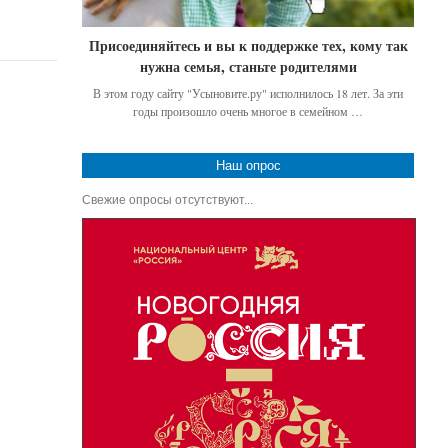
Присоединяйтесь и вы к поддержке тех, кому так
нужна семья, станьте родителями
В этом году сайту "Усыновите.ру" исполнилось 18 лет. За эти
годы произошло очень многое в семейном …
Наш опрос
Свежие опросы отсутствуют...