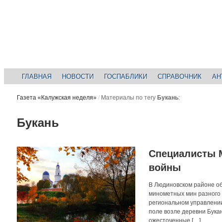
ГЛАВНАЯ
НОВОСТИ
ГОСПАБЛИКИ
СПРАВОЧНИК
АН
Газета «Калужская неделя»
/
Материалы по тегу
Букань
:
Букань
Специалисты 
войны
В Людиновском районе о
минометных мин разного 
региональном управлени
поле возле деревни Букан
ожесточенные […]