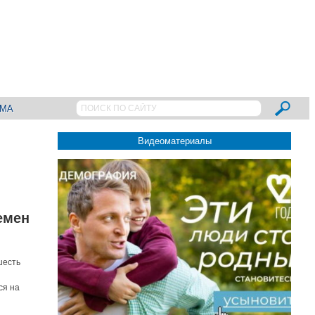
АМА
Видеоматериалы
емен
шесть
ся на