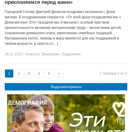
преклоняемся перед вами»
Городской Голова Дмитрий Денисов поздравил калужанок с Днем
матери. В поздравлении говорится: «От всей души поздравляю вас с
Днем матери! Этот праздник мы отмечаем с особым чувством
признательности великому материнскому труду – воспитанию детей,
сохранению домашнего очага, укреплению семейных традиций.
Материнское тепло, любовь и вера являются для нас поддержкой в
любом возрасте, а забота и […]
26.11.2023
|
Новости
,
Эксклюзив
|
Подробнее
Страница 1 из 5
1
2
3
4
5
»
Видеоматериалы