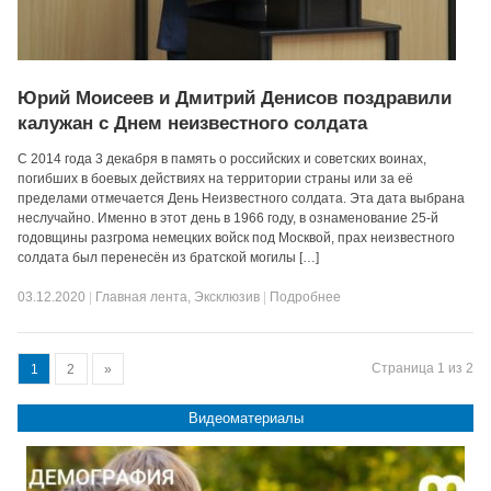
Юрий Моисеев и Дмитрий Денисов поздравили
калужан с Днем неизвестного солдата
С 2014 года 3 декабря в память о российских и советских воинах,
погибших в боевых действиях на территории страны или за её
пределами отмечается День Неизвестного солдата. Эта дата выбрана
неслучайно. Именно в этот день в 1966 году, в ознаменование 25-й
годовщины разгрома немецких войск под Москвой, прах неизвестного
солдата был перенесён из братской могилы […]
03.12.2020
|
Главная лента
,
Эксклюзив
|
Подробнее
Страница 1 из 2
1
2
»
Видеоматериалы