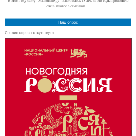
В этом году сайту "Усыновите.ру" исполнилось 18 лет. За эти годы произошло
очень многое в семейном …
Наш опрос
Свежие опросы отсутствуют...