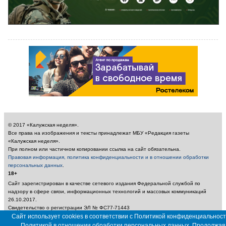
© 2017 «Калужская неделя».
Все права на изображения и тексты принадлежат МБУ «Редакция газеты
«Калужская неделя».
При полном или частичном копировании ссылка на сайт обязательна.
Правовая информация, политика конфиденциальности и в отношении обработки
персональных данных
.
18+
Сайт зарегистрирован в качестве сетевого издания Федеральной службой по
надзору в сфере связи, информационных технологий и массовых коммуникаций
26.10.2017.
Свидетельство о регистрации ЭЛ № ФС77-71443
Учредитель: Муниципальное бюджетное учреждение «Редакция газеты «Калужская
Сайт использует cookies в соответствии с Политикой конфиденциальност
неделя»
Политикой в отношении обработки персональных данных. Продолжая