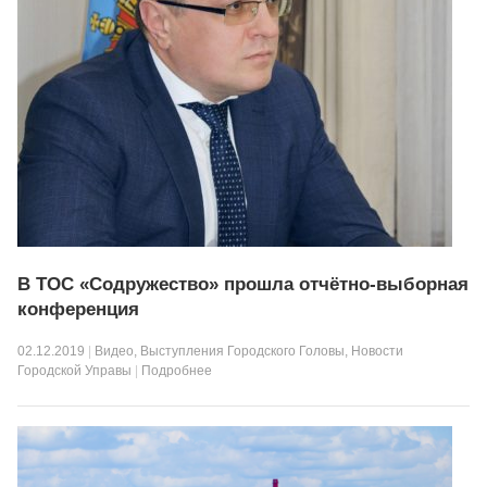
В ТОС «Содружество» прошла отчётно-выборная
конференция
02.12.2019
|
Видео
,
Выступления Городского Головы
,
Новости
Городской Управы
|
Подробнее