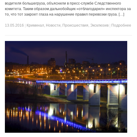
водителя большегруза, объяснили в пресс-службе Следственного
комитета. Таким образом дальнобойщик «отблагодарил» инспектора за
то, что тот закроет глаза на нарушение правил перевозки груза. […]
13.05.2016
|
Криминал
,
Новости
,
Происшествия
,
Эксклюзив
|
Подробнее