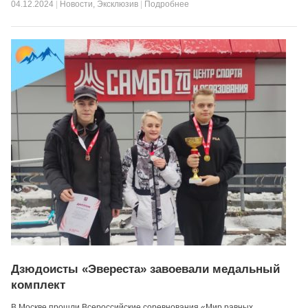
04.12.2024
|
Новости
,
Эксклюзив
|
Подробнее
Дзюдоисты «Эвереста» завоевали медальный
комплект
В Москве прошли Всероссийские соревнования «Мир равных