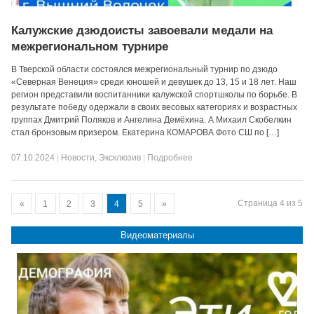
Калужские дзюдоисты завоевали медали на
межрегиональном турнире
В Тверской области состоялся межрегиональный турнир по дзюдо
«Северная Венеция» среди юношей и девушек до 13, 15 и 18 лет. Наш
регион представили воспитанники калужской спортшколы по борьбе. В
результате победу одержали в своих весовых категориях и возрастных
группах Дмитрий Поляков и Ангелина Демёхина. А Михаил Скобелкин
стал бронзовым призером. Екатерина КОМАРОВА Фото СШ по […]
07.10.2024
|
Новости
,
Эксклюзив
|
Подробнее
Страница 4 из 5
«
1
2
3
4
5
»
Видеоматериалы