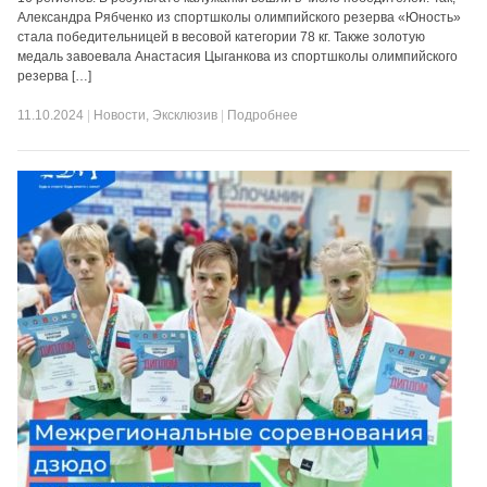
Александра Рябченко из спортшколы олимпийского резерва «Юность»
стала победительницей в весовой категории 78 кг. Также золотую
медаль завоевала Анастасия Цыганкова из спортшколы олимпийского
резерва […]
11.10.2024
|
Новости
,
Эксклюзив
|
Подробнее