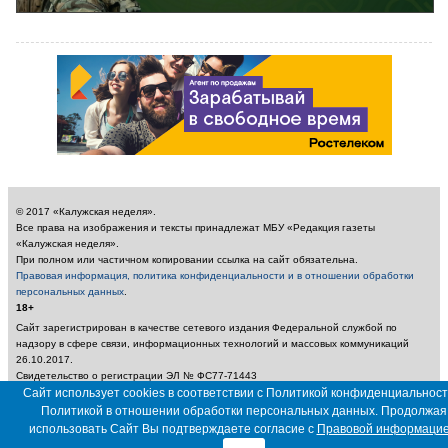
© 2017 «Калужская неделя».
Все права на изображения и тексты принадлежат МБУ «Редакция газеты
«Калужская неделя».
При полном или частичном копировании ссылка на сайт обязательна.
Правовая информация, политика конфиденциальности и в отношении обработки
персональных данных
.
18+
Сайт зарегистрирован в качестве сетевого издания Федеральной службой по
надзору в сфере связи, информационных технологий и массовых коммуникаций
26.10.2017.
Свидетельство о регистрации ЭЛ № ФС77-71443
Учредитель: Муниципальное бюджетное учреждение «Редакция газеты «Калужская
Сайт использует cookies в соответствии с Политикой конфиденциальност
неделя»
Политикой в отношении обработки персональных данных. Продолжая
Главный редактор: Амбарцумян А. Ю. / Электронный адрес редакции:
использовать Сайт Вы подтверждаете согласие с
Правовой информаци
nedelya_kaluga@adm.kaluga.ru / Телефон редакции: 400-424