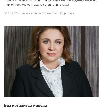
отсчета». Не для широкой публики, а для тех, чьи судьбы, связаны с
главной космической гаванью страны, и тех, […]
30.10.2025
|
Главная лента
,
Эксклюзив
|
Подробнее
Без нотариуса никуда