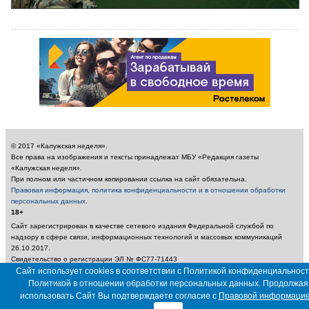
© 2017 «Калужская неделя».
Все права на изображения и тексты принадлежат МБУ «Редакция газеты
«Калужская неделя».
При полном или частичном копировании ссылка на сайт обязательна.
Правовая информация, политика конфиденциальности и в отношении обработки
персональных данных
.
18+
Сайт зарегистрирован в качестве сетевого издания Федеральной службой по
надзору в сфере связи, информационных технологий и массовых коммуникаций
26.10.2017.
Свидетельство о регистрации ЭЛ № ФС77-71443
Учредитель: Муниципальное бюджетное учреждение «Редакция газеты «Калужская
Сайт использует cookies в соответствии с Политикой конфиденциальност
неделя»
Политикой в отношении обработки персональных данных. Продолжая
Главный редактор: Амбарцумян А. Ю. / Электронный адрес редакции:
использовать Сайт Вы подтверждаете согласие с
Правовой информаци
nedelya_kaluga@adm.kaluga.ru / Телефон редакции: 400-424