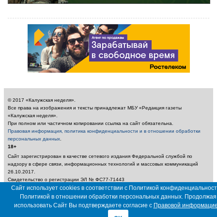
© 2017 «Калужская неделя».
Все права на изображения и тексты принадлежат МБУ «Редакция газеты
«Калужская неделя».
При полном или частичном копировании ссылка на сайт обязательна.
Правовая информация, политика конфиденциальности и в отношении обработки
персональных данных
.
18+
Сайт зарегистрирован в качестве сетевого издания Федеральной службой по
надзору в сфере связи, информационных технологий и массовых коммуникаций
26.10.2017.
Свидетельство о регистрации ЭЛ № ФС77-71443
Учредитель: Муниципальное бюджетное учреждение «Редакция газеты «Калужская
Сайт использует cookies в соответствии с Политикой конфиденциальност
неделя»
Политикой в отношении обработки персональных данных. Продолжая
Главный редактор: Амбарцумян А. Ю. / Электронный адрес редакции:
использовать Сайт Вы подтверждаете согласие с
Правовой информаци
nedelya_kaluga@adm.kaluga.ru / Телефон редакции: 400-424