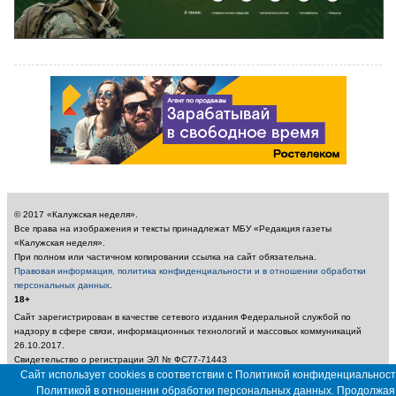
© 2017 «Калужская неделя».
Все права на изображения и тексты принадлежат МБУ «Редакция газеты
«Калужская неделя».
При полном или частичном копировании ссылка на сайт обязательна.
Правовая информация, политика конфиденциальности и в отношении обработки
персональных данных
.
18+
Сайт зарегистрирован в качестве сетевого издания Федеральной службой по
надзору в сфере связи, информационных технологий и массовых коммуникаций
26.10.2017.
Свидетельство о регистрации ЭЛ № ФС77-71443
Учредитель: Муниципальное бюджетное учреждение «Редакция газеты «Калужская
Сайт использует cookies в соответствии с Политикой конфиденциальност
неделя»
Политикой в отношении обработки персональных данных. Продолжая