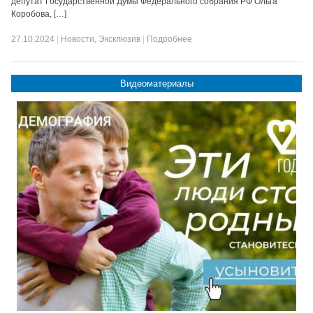
депутат Государственной Думы Федерального собрания РФ Ольга
Коробова, […]
27.10.2024
|
Новости
,
Эксклюзив
|
Подробнее
Видеоматериалы