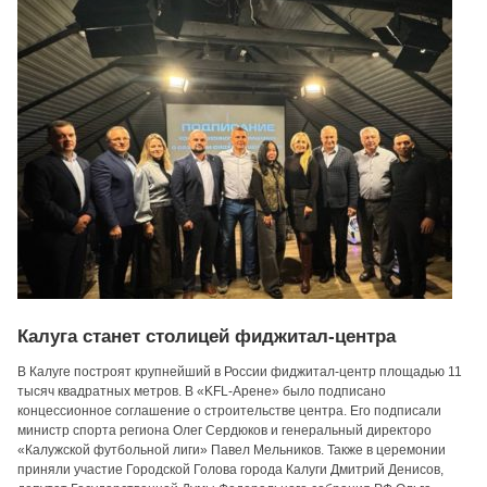
Калуга станет столицей фиджитал-центра
В Калуге построят крупнейший в России фиджитал-центр площадью 11
тысяч квадратных метров. В «KFL-Арене» было подписано
концессионное соглашение о строительстве центра. Его подписали
министр спорта региона Олег Сердюков и генеральный директоро
«Калужской футбольной лиги» Павел Мельников. Также в церемонии
приняли участие Городской Голова города Калуги Дмитрий Денисов,