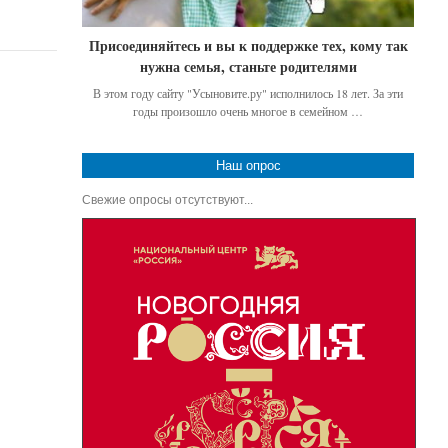
Присоединяйтесь и вы к поддержке тех, кому так
нужна семья, станьте родителями
В этом году сайту "Усыновите.ру" исполнилось 18 лет. За эти
годы произошло очень многое в семейном …
Наш опрос
Свежие опросы отсутствуют...