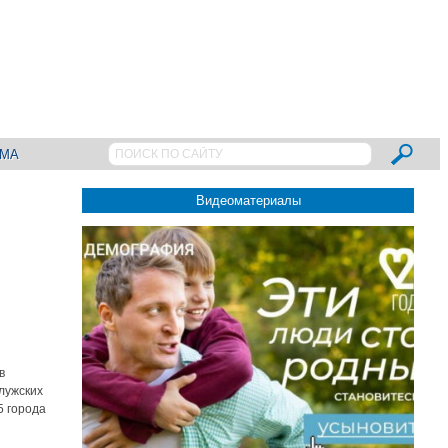
АМА
Видеоматериалы
в
лужских
5 города