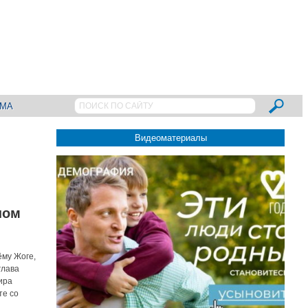
АМА
Видеоматериалы
ном
ёму Жоге,
глава
ира
те со