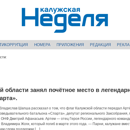
ТИКОРРУПЦИЯ
НОМЕРА
ПРИЛОЖЕНИЯ
РЕДАКЦИЯ
РЕКЛ
сти
:
й области занял почётное место в легендар
арта».
 Владислав Шапша рассказал о том, что флаг Калужской области передал Арт
зведывательного батальона «Спарта», депутат регионального Заксобрания, 
 ОНФ Дмитрий Афанасьев. Артем — отец Героя России, легендарного команд
Владимира Жоги, который погиб в марте этого года. — Парни, калужане вмес
ам слова поддержки […]