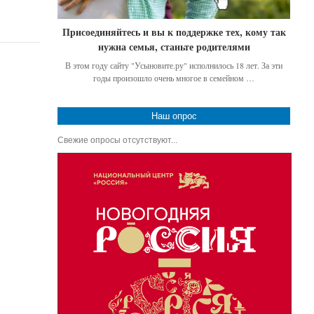
Присоединяйтесь и вы к поддержке тех, кому так
нужна семья, станьте родителями
В этом году сайту "Усыновите.ру" исполнилось 18 лет. За эти
годы произошло очень многое в семейном …
Наш опрос
Свежие опросы отсутствуют...