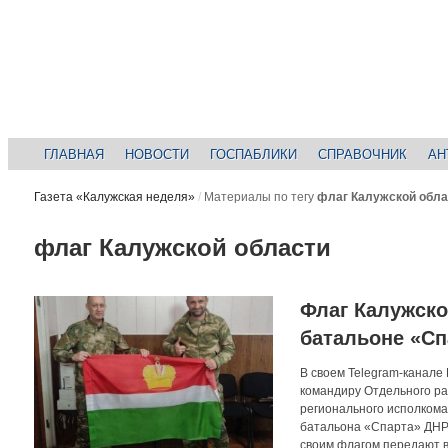
ГЛАВНАЯ
НОВОСТИ
ГОСПАБЛИКИ
СПРАВОЧНИК
АН
Газета «Калужская неделя»
/
Материалы по тегу
флаг Калужской обла
флаг Калужской области
Флаг Калужско
батальоне «Сп
В своем Telegram-канале
командиру Отдельного ра
регионального исполкома
батальона «Спарта» ДНР 
своим флагом передают в