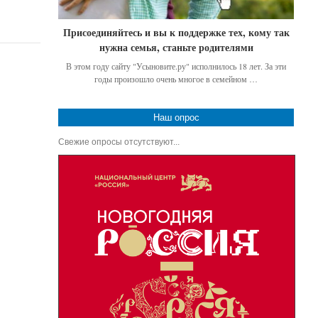
Присоединяйтесь и вы к поддержке тех, кому так
нужна семья, станьте родителями
В этом году сайту "Усыновите.ру" исполнилось 18 лет. За эти
годы произошло очень многое в семейном …
Наш опрос
Свежие опросы отсутствуют...