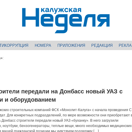
ТИКОРРУПЦИЯ
НОМЕРА
ПРИЛОЖЕНИЯ
РЕДАКЦИЯ
РЕКЛ
а»
:
оители передали на Донбасс новый УАЗ с
и и оборудованием
ужских строительных компаний ФСК «Монолит-Калуга» с начала проведения 
ат. Для конкретных подразделений, по мере возможности они приобретают 
 Донбасс строители передали новый УАЗ «буханку». В него загрузили
 ноутбуки, бензогенераторы, теплые вещи, много необходимых медицинских
я вашей гражданской позиции мы чувствуем поддержку […]