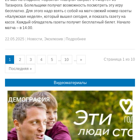
Таганрога. Болельщики получат возможность посмотреть эту игру
бесплатно. Для этого надо взять с собой на матч свежий номер газеты
«Калужская неделя», который вышел сегодня, и показать газету на
кассе. Каждый обладатель газеты получит бесплатный билет. Начало
матча – в 14.00.
22.05.2025
|
Новости
,
Эксклюзив
|
Подробнее
Страница 1 из 10
1
2
3
4
5
...
10
...
»
Последняя »
Видеоматериалы