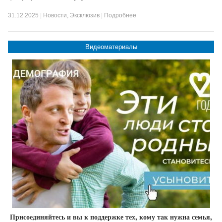
31.12.2025
|
Новости
,
Эксклюзив
|
Подробнее
Видеоматериалы
Присоединяйтесь и вы к поддержке тех, кому так нужна семья,