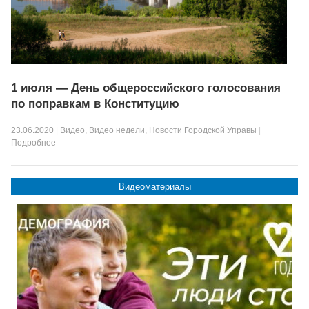
1 июля — День общероссийского голосования
по поправкам в Конституцию
23.06.2020
|
Видео
,
Видео недели
,
Новости Городской Управы
|
Подробнее
Видеоматериалы