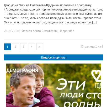
Двор дома №29 на Салтыкова-Щедрина, попавший в программу
«Городская среда», до сих пор не получил детскую площадку из-за того,
что жильцы дома пока не пришли к единому мнению о том, нужна ли им
она. Часть – за то, чтобы детская площадка была, часть – против этого.
Они опасаются, что после того, как детская площадка появится, […]
20.08.2018
|
Главная лента
,
Эксклюзив
|
Подробнее
Страница 1 из 4
1
2
3
4
»
Видеоматериалы