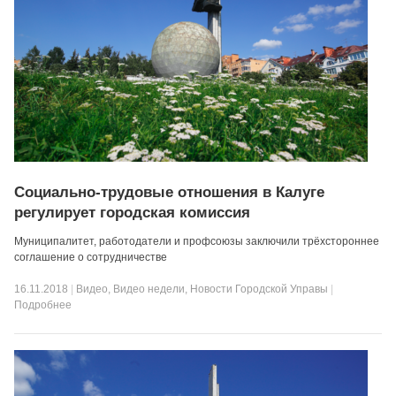
Социально-трудовые отношения в Калуге
регулирует городская комиссия
Муниципалитет, работодатели и профсоюзы заключили трёхстороннее
соглашение о сотрудничестве
16.11.2018
|
Видео
,
Видео недели
,
Новости Городской Управы
|
Подробнее