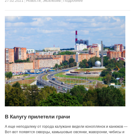
27.02.2021
|
Новости
,
Эксклюзив
|
Подробнее
В Калугу прилетели грачи
А еще неподалеку от города калужане видели коноплянок и канюков —
Вот-вот появятся скворцы, камышовые овсянки, жаворонки, чибисы и