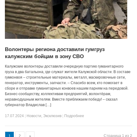
Волонтеры региона доставили гумгруз
калужским бойцам в зону СВО
Калужские волонтеры доставили очередную партию гуманитарного
груза в два батальона, где служат жители Калужской области. В составе
гумконвоя – строительные материалы, металл, маскировочные сети,
генератор, инструменты, запчасти. – Спасибо всем, кто помогает в
сборе и отправке гуманитарных конвоев нашим парням на передовой.
Бизнес-сообществу, коллективам предприятий, волонтёрам,
неравнодушным жителям. Вместе приближаем победу! – сказал
губернатор Владислав […]
17.07.2024
|
Новости
,
Эксклюзив
|
Подробнее
Страница 1 из 2
1
2
»