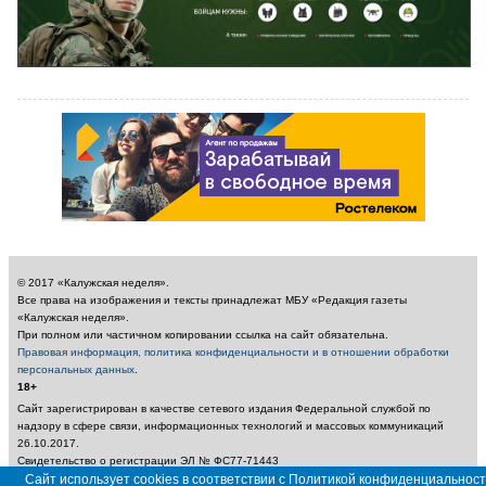
© 2017 «Калужская неделя».
Все права на изображения и тексты принадлежат МБУ «Редакция газеты
«Калужская неделя».
При полном или частичном копировании ссылка на сайт обязательна.
Правовая информация, политика конфиденциальности и в отношении обработки
персональных данных
.
18+
Сайт зарегистрирован в качестве сетевого издания Федеральной службой по
надзору в сфере связи, информационных технологий и массовых коммуникаций
26.10.2017.
Свидетельство о регистрации ЭЛ № ФС77-71443
Учредитель: Муниципальное бюджетное учреждение «Редакция газеты «Калужская
Сайт использует cookies в соответствии с Политикой конфиденциальност