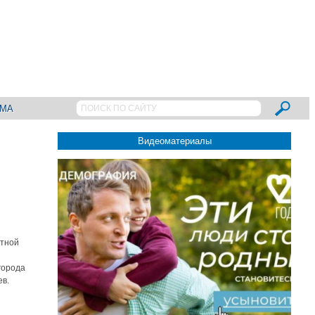
АМА
Видеоматериалы
ятной
города
ев.