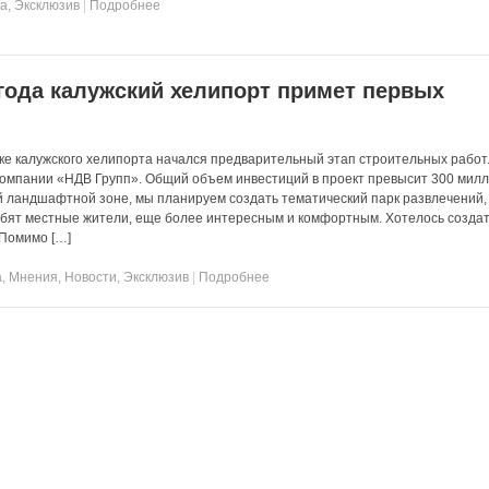
та
,
Эксклюзив
|
Подробнее
года калужский хелипорт примет первых
е калужского хелипорта начался предварительный этап строительных работ.
омпании «НДВ Групп». Общий объем инвестиций в проект превысит 300 мил
й ландшафтной зоне, мы планируем создать тематический парк развлечений,
любят местные жители, еще более интересным и комфортным. Хотелось создат
 Помимо […]
а
,
Мнения
,
Новости
,
Эксклюзив
|
Подробнее