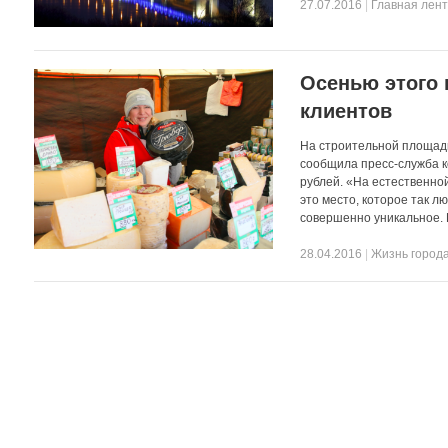
27.07.2016
|
Главная лен
Осенью этого 
клиентов
На строительной площадк
сообщила пресс-служба к
рублей. «На естественно
это место, которое так 
совершенно уникальное.
28.04.2016
|
Жизнь город